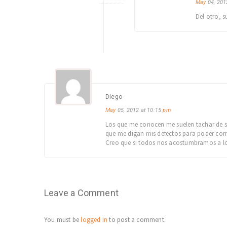
May
04, 201
Del otro, 
Diego
May
05, 2012 at 10:15
pm
Los que me conocen me suelen tachar de s
que me digan mis defectos para poder corr
Creo que si todos nos acostumbramos a lo
Leave a Comment
You must be
logged in
to post a comment.