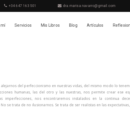
+34 647 163 501
dra.marisa.navarro@gmail.com
 mí
Servicios
Mis Libros
Blog
Artículos
Reflexio
 alejarnos del perfeccionismo en nuestras vidas, del mismo modo lo tenemo
cciones humanas, las del otro y las nuestras, nos permite crear ese e
s imperfecciones, nos encontraremos instalados en la continua dece
No se trata de no ilusionarnos. Se trata de ser realistas en las expectativas