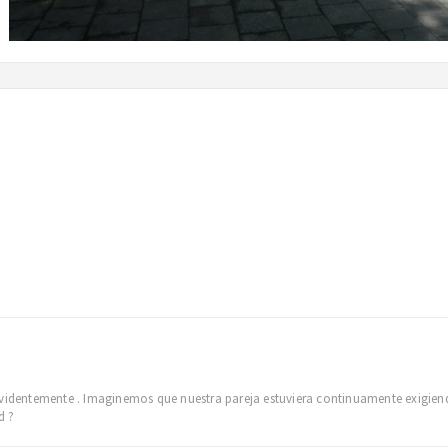
 evidentemente . Imaginemos que nuestra pareja estuviera continuamente exig
d ?