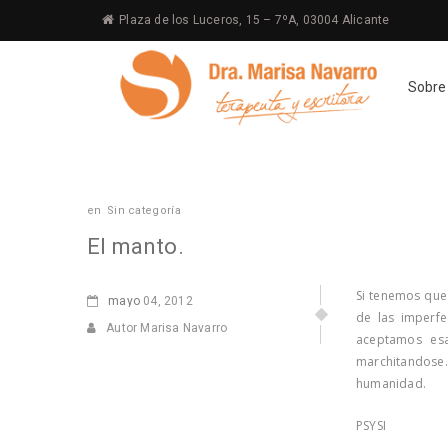
Plaza de los Luceros, 15 – 7ºA, 03004 Alicante
Sobre
en
Sin categoría
El manto.
Si tenemos que
mayo
04, 2012
de las imperfe
Autor Marisa Navarro
aceptamos esa
marchitandose. 
humanidad.
PSYSI