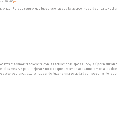
2 at 02:02
pm
supongo. Porque seguro que luego querrás que lo acepten todo de ti. La ley del
er extremadamente tolerante con las actuaciones ajenas…Soy así por naturalez
egirlos.Me sirve para mejorar.Y no creo que debamos acostumbrarnos a los defec
s defectos ajenos,estaremos dando lugar a una sociedad con personas llenas de