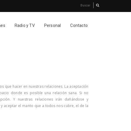
nes
Radio y TV
Personal
Contacto
s que hacer en nuestras relaciones. La aceptación
spacio donde es posible una relación sana. Si no
pción. Y nuestras relaciones irán dañándose y
, y aceptar el manto que a todos nos cubre, el de la