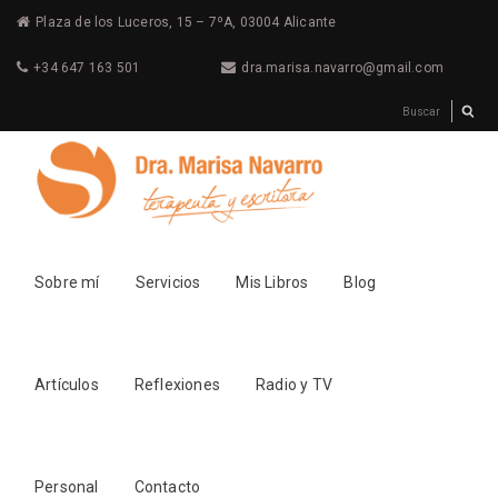
Plaza de los Luceros, 15 – 7ºA, 03004 Alicante
+34 647 163 501
dra.marisa.navarro@gmail.com
Sobre mí
Servicios
Mis Libros
Blog
Artículos
Reflexiones
Radio y TV
Personal
Contacto