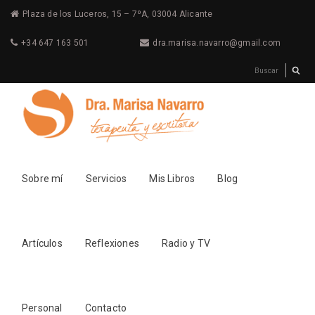
Plaza de los Luceros, 15 – 7ºA, 03004 Alicante
+34 647 163 501
dra.marisa.navarro@gmail.com
Sobre mí
Servicios
Mis Libros
Blog
Artículos
Reflexiones
Radio y TV
Personal
Contacto