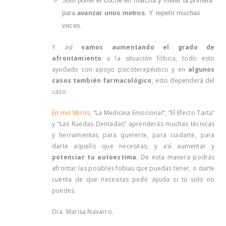
Solo poner el coche en marcha y meter la primera
para
avanzar unos metros
. Y repetir muchas
veces.
Y así
vamos aumentando el grado de
afrontamiento
a la situación fóbica, todo esto
ayudado con apoyo psicoterapéutico y en
algunos
casos también farmacológico
, esto dependerá del
caso.
En mis libros
, “La Medicina Emocional”, “El Efecto Tarta”
y “Las Ruedas Dentadas” aprenderás muchas técnicas
y herramientas para quererte, para cuidarte, para
darte aquello que necesitas, y así aumentar y
potenciar tu autoestima
. De esta manera podrás
afrontar las posibles fobias que puedas tener, o darte
cuenta de que necesitas pedir ayuda si tú solo no
puedes.
Dra. Marisa Navarro.