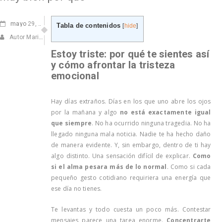
mayo
29, 2026
Tabla de contenidos
[
hide
]
Autor Marisa Navarro
Estoy triste: por qué te sientes así
y cómo afrontar la tristeza
emocional
Hay días extraños. Días en los que uno abre los ojos
por la mañana y algo
no está exactamente igual
que siempre
. No ha ocurrido ninguna tragedia. No ha
llegado ninguna mala noticia. Nadie te ha hecho daño
de manera evidente. Y, sin embargo, dentro de ti hay
algo distinto. Una sensación difícil de explicar.
Como
si el alma pesara más de lo normal
. Como si cada
pequeño gesto cotidiano requiriera una energía que
ese día no tienes.
Te levantas y todo cuesta un poco más. Contestar
mensajes parece una tarea enorme.
Concentrarte