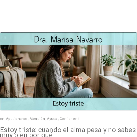
en
Apasionarse
,
Atención
,
Ayuda
,
Confiar en ti
Estoy triste: cuando el alma pesa y no sabes
muy bien por qué