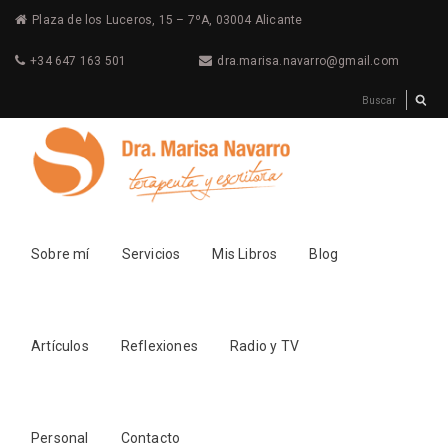
Plaza de los Luceros, 15 – 7ºA, 03004 Alicante
+34 647 163 501
dra.marisa.navarro@gmail.com
Sobre mí
Servicios
Mis Libros
Blog
Artículos
Reflexiones
Radio y TV
Personal
Contacto