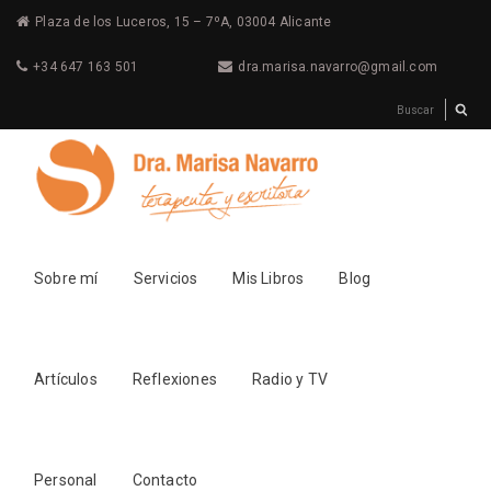
Plaza de los Luceros, 15 – 7ºA, 03004 Alicante
+34 647 163 501
dra.marisa.navarro@gmail.com
Sobre mí
Servicios
Mis Libros
Blog
Artículos
Reflexiones
Radio y TV
Personal
Contacto