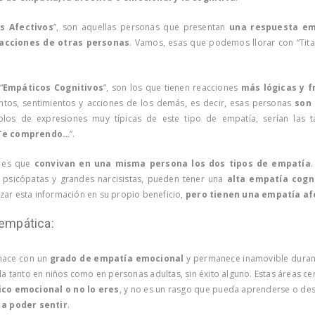
s Afectivos
”, son aquellas personas que presentan
una respuesta em
acciones de otras personas
. Vamos, esas que podemos llorar con “Tit
“
Empáticos Cognitivos
”, son los que tienen reacciones
más lógicas y f
tos, sentimientos y acciones de los demás, es decir, esas personas
son
mplos de expresiones muy típicas de este tipo de empatía, serían las 
“Te comprendo…
”.
 es que
convivan en una misma persona los dos tipos de empatía
os psicópatas y grandes narcisistas, pueden tener una
alta empatía cogn
ilizar esta información en su propio beneficio,
pero tienen una empatía af
empática:
nace con un
grado de empatía emocional
y permanece inamovible durante
la tanto en niños como en personas adultas, sin éxito alguno. Estas áreas c
co emocional o no lo eres
, y no es un rasgo que pueda aprenderse o desa
 a poder sentir
.