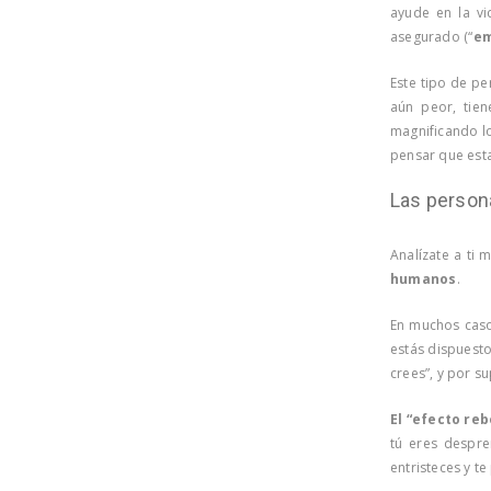
ayude en la v
asegurado (“
em
Este tipo de pe
aún peor, tien
magnificando lo
pensar que esta
Las person
Analízate a ti
humanos
.
En muchos casos
estás dispuesto
crees”, y por s
El “efecto re
tú eres despre
entristeces y t