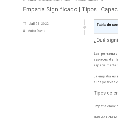
Empatía Significado | Tipos | Capa
abril
21, 2022
Tabla de co
Autor David
¿Qué sign
Las personas
capaces de ll
especialmente s
La empatía
es 
a los posibles 
Tipos de e
Empatía emocion
Hay dos clase