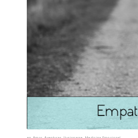
en
Amor
,
Aventuras
,
Ilusionarse
,
Medicina Emocional