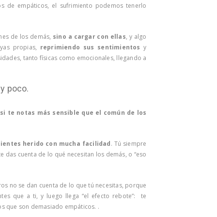
os de empáticos, el sufrimiento podemos tenerlo
ones de los demás,
sino a cargar con ellas
, y algo
uyas propias,
reprimiendo sus sentimientos
y
sidades, tanto físicas como emocionales, llegando a
y poco.
si te notas más sensible que el común de los
sientes herido
con mucha facilidad
. Tú siempre
 te das cuenta de lo qué necesitan los demás, o “eso
ros no se dan cuenta de lo que tú necesitas, porque
es que a ti, y luego llega “el efecto rebote”: te
 los que son demasiado empáticos. .