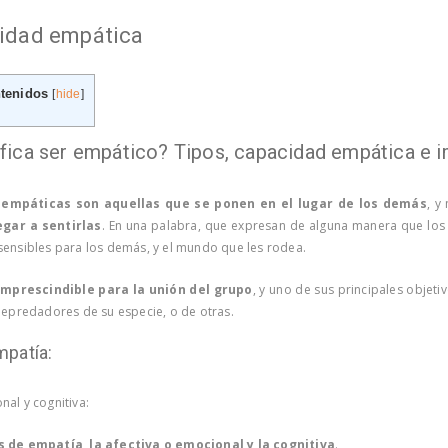
cidad empática
ntenidos
[
hide
]
ifica ser empático? Tipos, capacidad empática e 
 empáticas son aquellas que se ponen en el lugar de los demás
, y
egar a sentirlas
. En una palabra, que expresan de alguna manera que los
ensibles para los demás, y el mundo que les rodea.
imprescindible para la unión del grupo
, y uno de sus principales objeti
depredadores de su especie, o de otras.
mpatía:
al y cognitiva:
s de empatía, la afectiva o emocional y la cognitiva
.