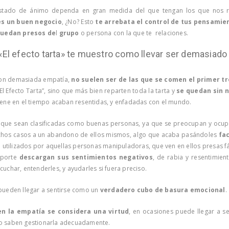
stado de ánimo dependa en gran medida del que tengan los que nos ro
es un buen negocio
, ¿No? Esto
te arrebata el control de tus pensamie
uedan presos de
l
grupo
o persona con la que te relaciones.
 «El efecto tarta» te muestro como llevar ser demasiad
con demasiada empatía,
no suelen ser de las que se comen el primer tr
El Efecto Tarta”, sino que más bien reparten toda la tarta y
se quedan sin 
iene en el tiempo acaban resentidas, y enfadadas con el mundo.
 que sean clasificadas como buenas personas, ya que se preocupan y ocup
uchos casos a un abandono de ellos mismos, algo que acaba pasándoles
fa
e utilizados por aquellas personas manipuladoras, que ven en ellos presas 
eporte
descargan sus sentimientos negativos
, de rabia y resentimie
cuchar, entenderles, y ayudarles si fuera preciso.
pueden llegar a sentirse como un
verdadero cubo de basura emocional
.
ien la empatía se considera una virtud
, en ocasiones puede llegar a s
o saben gestionarla adecuadamente.