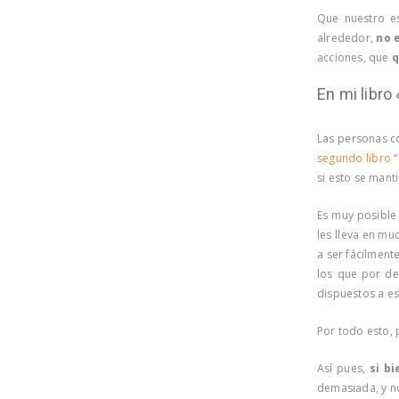
Que nuestro e
alrededor,
no 
acciones, que
q
En mi libro
Las personas 
segundo libro
“
si esto se mant
Es muy posible
les lleva en m
a ser fácilment
los que por d
dispuestos a es
Por todo esto, 
Así pues,
si b
demasiada, y n