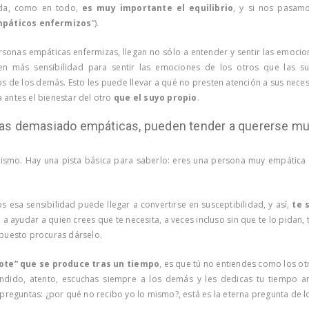
ida, como en todo,
es muy importante el equilibrio
, y si nos pasam
páticos enfermizos
”).
rsonas empáticas enfermizas, llegan no sólo a entender y sentir las emoci
en más sensibilidad para sentir las emociones de los otros que las s
s de los demás. Esto les puede llevar a qué no presten atención a sus nece
 antes el bienestar del otro
que el suyo propio
.
as demasiado empáticas, pueden tender a quererse mu
 mismo. Hay una pista básica para saberlo: eres una persona muy empática
 esa sensibilidad puede llegar a convertirse en susceptibilidad, y así,
te 
 a ayudar a quien crees que te necesita, a veces incluso sin que te lo pidan,
upuesto procuras dárselo.
bote” que se produce tras un tiempo
, es que tú no entiendes como los ot
ndido, atento, escuchas siempre a los demás y les dedicas tu tiempo ant
e preguntas: ¿por qué no recibo yo lo mismo?, está es la eterna pregunta de