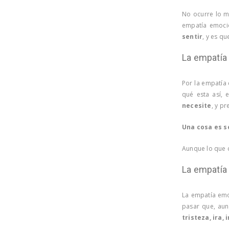
No ocurre lo 
empatía emoci
sentir
, y es q
La empatía 
Por la empatía 
qué esta así, 
necesite
, y p
Una cosa es s
Aunque lo que c
La empatía
La empatía emo
pasar que, aun
tristeza, ira,