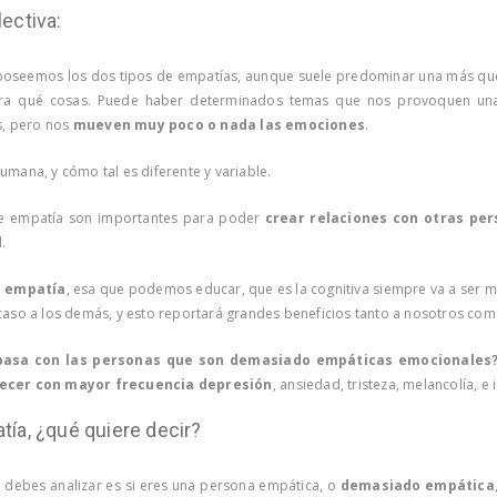
lectiva:
 poseemos los dos tipos de empatías, aunque suele predominar una más qu
ara qué cosas. Puede haber determinados temas que nos provoquen una
, pero nos
mueven muy poco o nada las emociones
.
umana, y cómo tal es diferente y variable.
e empatía son importantes para poder
crear relaciones con otras pe
l.
a empatía
, esa que podemos educar, que es la cognitiva siempre va a ser mu
caso a los demás, y esto reportará grandes beneficios tanto a nosotros com
asa con las personas que son demasiado empáticas emocionales
ecer con mayor frecuencia depresión
, ansiedad, tristeza, melancolía, e
ía, ¿qué quiere decir?
 debes analizar es si eres una persona empática, o
demasiado empática