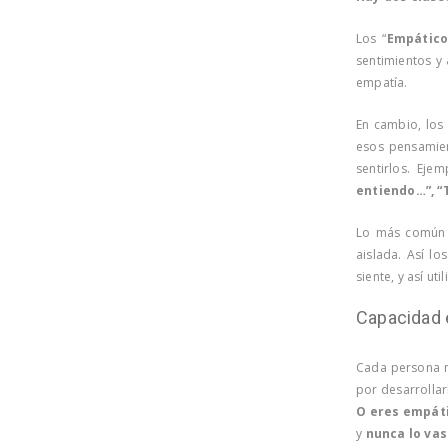
Los “
Empático
sentimientos y
empatía.
En cambio, los 
esos pensamien
sentirlos. Eje
entiendo…”, 
Lo más común
aislada. Así l
siente, y así ut
Capacidad 
Cada persona 
por desarrollar
O eres empáti
y
nunca lo vas