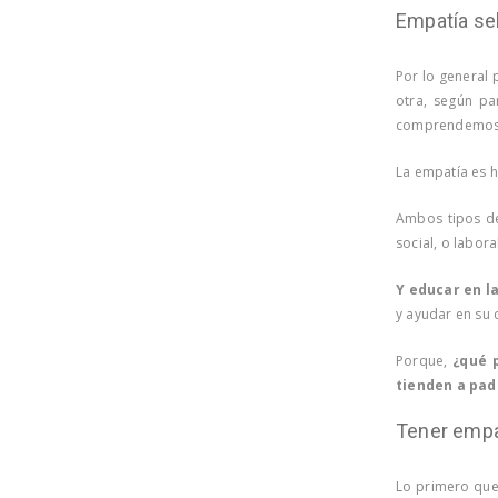
Empatía se
Por lo general
otra, según p
comprendemos
La empatía es h
Ambos tipos d
social, o labora
Y educar en l
y ayudar en su 
Porque,
¿qué p
tienden a pad
Tener empat
Lo primero que