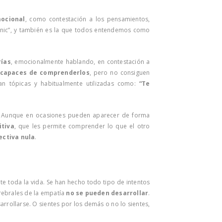
ocional
, como contestación a los pensamientos,
anic”, y también es la que todos entendemos como
rías
, emocionalmente hablando, en contestación a
 capaces de comprenderlos
, pero no consiguen
tan tópicas y habitualmente utilizadas como:
“Te
. Aunque en ocasiones pueden aparecer de forma
itiva
, que les permite comprender lo que el otro
ectiva nula
.
 toda la vida. Se han hecho todo tipo de intentos
erebrales de la empatía
no se pueden desarrollar
.
rrollarse. O sientes por los demás o no lo sientes,