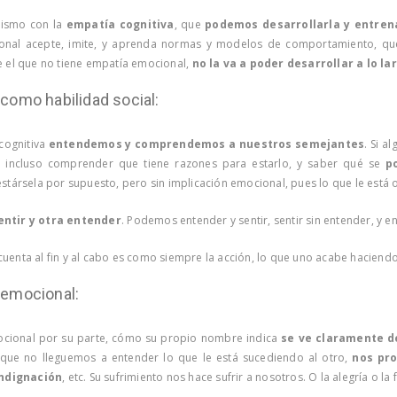
mismo con la
empatía cognitiva
, que
podemos desarrollarla y entren
onal acepte, imite, y aprenda normas y modelos de comportamiento, q
ue el que no tiene empatía emocional,
no la va a poder desarrollar a lo la
como habilidad social:
cognitiva
entendemos y comprendemos a nuestros semejantes
. Si a
e incluso comprender que tiene razones para estarlo, y saber qué se
p
restársela por supuesto, pero sin implicación emocional, pues lo que le está o
entir y otra entender
. Podemos entender y sentir, sentir sin entender, y en
uenta al fin y al cabo es como siempre la acción, lo que uno acabe haciendo
 emocional:
cional por su parte, cómo su propio nombre indica
se ve claramente d
que no lleguemos a entender lo que le está sucediendo al otro,
nos pro
 indignación
, etc. Su sufrimiento nos hace sufrir a nosotros. O la alegría o la 