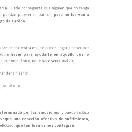
arla
. Puede conseguirse que alguien que no tenga
ue puedan parecer empáticos,
pero no los van a
rgo de su vida
.
lguien se encuentra mal, se puede llegar a saber por
odría hacer para ayudarle en aquello que lo
curriendo al otro, no te hace sentir mal a ti.
tender sin sentir.
 por el otro.
eterminada por las emociones
, y puede incluso
voque una reacción afectiva de sufrimiento,
felicidad,
qué también se nos contagian
.