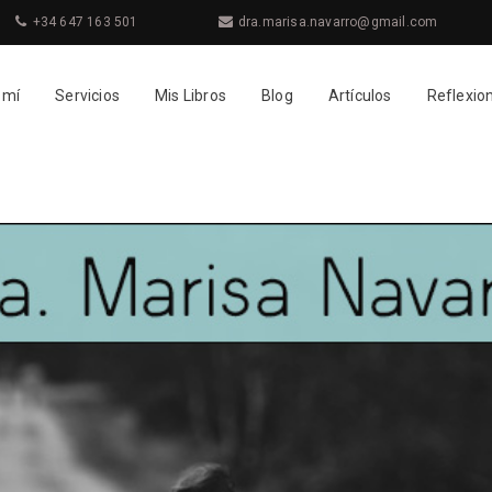
+34 647 163 501
dra.marisa.navarro@gmail.com
 mí
Servicios
Mis Libros
Blog
Artículos
Reflexio