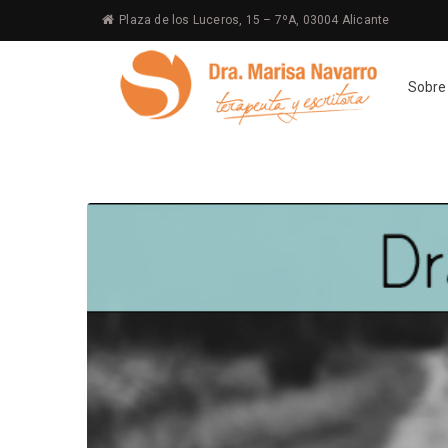
Plaza de los Luceros, 15 – 7ºA, 03004 Alicante
Sobre