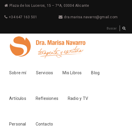
Plaza de los Luceros, 15 – 7ºA, 03004 Alicante
+34 647 163 501
dra.marisa.navarro@gmail.com
Sobre mí
Servicios
Mis Libros
Blog
Artículos
Reflexiones
Radio y TV
Personal
Contacto