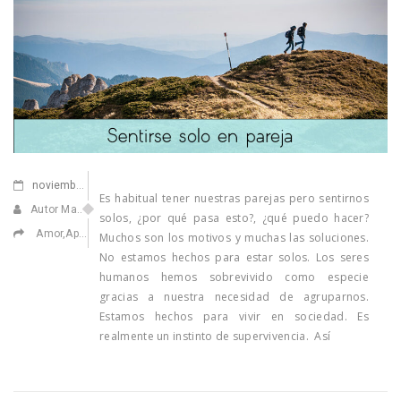
noviembre
28,2022
Es habitual tener nuestras parejas pero sentirnos
Autor Marisa Navarro
solos, ¿por qué pasa esto?, ¿qué puedo hacer?
Amor
,
Apasionarse
,
Atención
,
Confiar en ti
,
Ilusionarse
Muchos son los motivos y muchas las soluciones.
No estamos hechos para estar solos. Los seres
humanos hemos sobrevivido como especie
gracias a nuestra necesidad de agruparnos.
Estamos hechos para vivir en sociedad. Es
realmente un instinto de supervivencia. Así