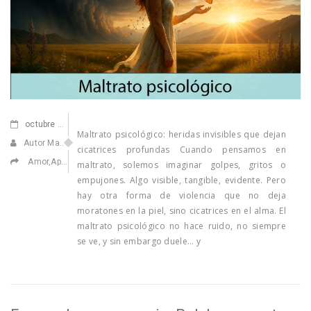
octubre
14,2025
Maltrato psicológico: heridas invisibles que dejan
Autor Marisa Navarro
cicatrices profundas Cuando pensamos en
Amor
,
Apasionarse
,
Confiar en ti
,
Ilusionarse
,
Medicina Emocional
maltrato, solemos imaginar golpes, gritos o
empujones. Algo visible, tangible, evidente. Pero
hay otra forma de violencia que no deja
moratones en la piel, sino cicatrices en el alma. El
maltrato psicológico no hace ruido, no siempre
se ve, y sin embargo duele… y