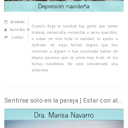
diciembre
23,2022
Cuando llega la navidad hay gente que siente
Autor Marisa Navarro
tristeza, melancolía, recuerdan a seres queridos,
Confiar en ti
,
Elecciones de vida
,
Ilusionarse
u odian sin más toda la navidad, te ayudo a
disfrutar de estas fechas Seguro que has
conocido a alguien o has escuchado hablar de
alguna persona que se pone muy triste en las
fechas navideñas. No está considerado una
síndrome
Sentirse solo en la pareja | Estar con alguien y sentirse sola