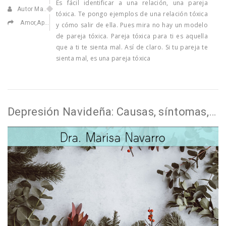
Es fácil identificar a una relación, una pareja
Autor Marisa Navarro
tóxica. Te pongo ejemplos de una relación tóxica
Amor
,
Apasionarse
,
Confiar en ti
,
Enamorarse
,
Ilusionarse
y cómo salir de ella. Pues mira no hay un modelo
de pareja tóxica. Pareja tóxica para ti es aquella
que a ti te sienta mal. Así de claro. Si tu pareja te
sienta mal, es una pareja tóxica
Depresión Navideña: Causas, síntomas, tratamiento