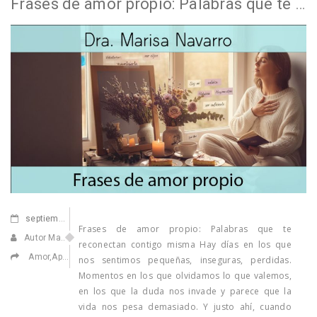
Frases de amor propio: Palabras que te reconectan contigo misma
septiembre
26,2025
Frases de amor propio: Palabras que te
Autor Marisa Navarro
reconectan contigo misma Hay días en los que
Amor
,
Apasionarse
,
Confiar en ti
,
Elecciones de vida
,
Ilusionarse
,
Medicin
nos sentimos pequeñas, inseguras, perdidas.
Momentos en los que olvidamos lo que valemos,
en los que la duda nos invade y parece que la
vida nos pesa demasiado. Y justo ahí, cuando