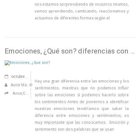
nos estamos sorprendiendo de nosotros mismos,
vamos aprendiendo, cambiando, reaccionamos y
actuamos de diferentes formas según el
Emociones, ¿Qué son? diferencias con sentimientos
octubre
27,2022
Hay una gran diferencia entre las emociones y los
Autor Marisa Navarro
sentimientos, mientras que no podemos influir
Amor
,
Confiar en ti
,
Elecciones de vida
,
Ilusionarse
,
Sin categoría
sobre las emociones sí podemos hacerlo sobre
los sentimientos Antes de ponernos a identificar
nuestras emociones tendríamos que saber la
diferencia entre emociones y sentimientos, es
muy importante que las conozcamos. Emoción y
sentimiento son dos palabras que se usan