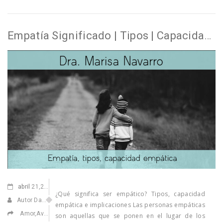
Empatía Significado | Tipos | Capacidad empática
abril
21,2022
¿Qué significa ser empático? Tipos, capacidad
Autor David
empática e implicaciones Las personas empáticas
Amor
,
Aventuras
,
Ilusionarse
,
Medicina Emocional
son aquellas que se ponen en el lugar de los