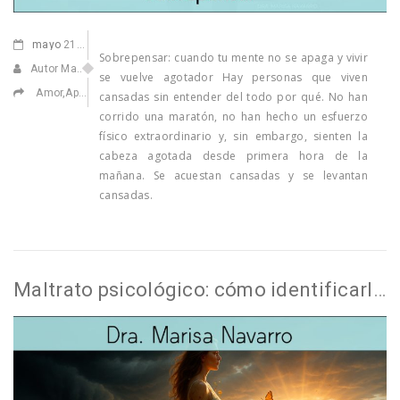
mayo
21,2026
Sobrepensar: cuando tu mente no se apaga y vivir
Autor Marisa Navarro
se vuelve agotador Hay personas que viven
Amor
,
Apasionarse
,
Ayuda
,
Confiar en ti
,
Ilusionarse
cansadas sin entender del todo por qué. No han
corrido una maratón, no han hecho un esfuerzo
físico extraordinario y, sin embargo, sienten la
cabeza agotada desde primera hora de la
mañana. Se acuestan cansadas y se levantan
cansadas.
Maltrato psicológico: cómo identificarlo, afrontarlo y sanar emocionalmente