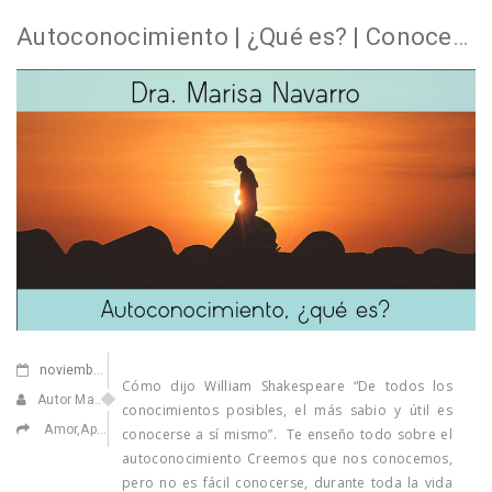
Autoconocimiento | ¿Qué es? | Conocerse a uno mismo
noviembre
11,2022
Cómo dijo William Shakespeare “De todos los
Autor Marisa Navarro
conocimientos posibles, el más sabio y útil es
Amor
,
Apasionarse
,
Confiar en ti
,
Elecciones de vida
,
Ilusionarse
conocerse a sí mismo”. Te enseño todo sobre el
autoconocimiento Creemos que nos conocemos,
pero no es fácil conocerse, durante toda la vida