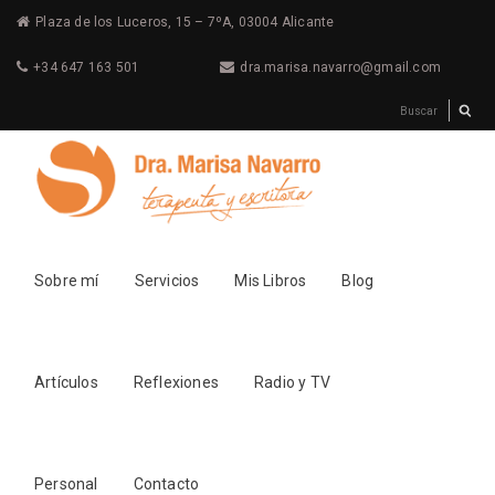
Plaza de los Luceros, 15 – 7ºA, 03004 Alicante
+34 647 163 501
dra.marisa.navarro@gmail.com
Sobre mí
Servicios
Mis Libros
Blog
Artículos
Reflexiones
Radio y TV
Personal
Contacto